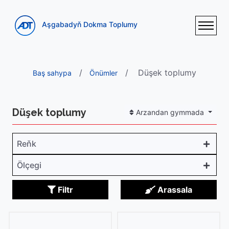
Aşgabadyň Dokma Toplumy
Düşek toplumy
Baş sahypa
Önümler
Düşek toplumy
Arzandan gymmada
Reňk
Ölçegi
Filtr
Arassala