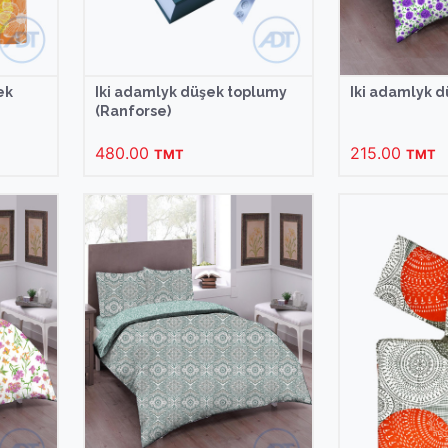
ek
Iki adamlyk düşek toplumy
Iki adamlyk 
(Ranforse)
480.00
215.00
TMT
TMT