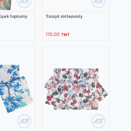
düşek toplumy
Ýassyk sinteponly
110.00
TMT