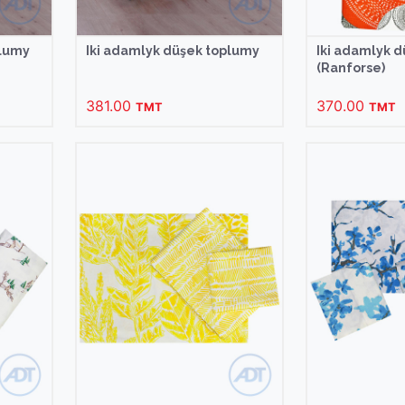
plumy
Iki adamlyk düşek toplumy
Iki adamlyk 
(Ranforse)
381.00
370.00
TMT
TMT