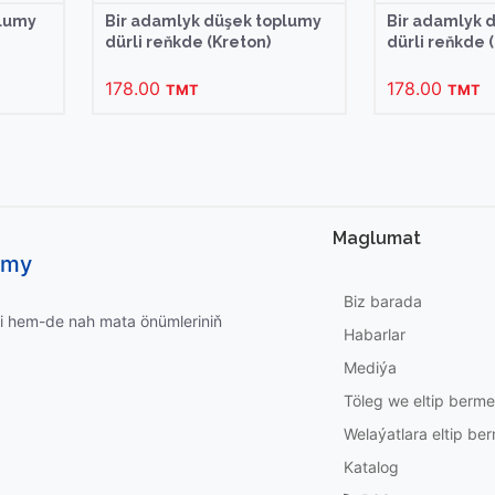
plumy
Bir adamlyk düşek toplumy
Bir adamlyk 
dürli reňkde (Kreton)
dürli reňkde 
178.00
178.00
TMT
TMT
Maglumat
umy
Biz barada
i hem-de nah mata önümleriniň
Habarlar
Mediýa
Töleg we eltip berm
Welaýatlara eltip b
Katalog