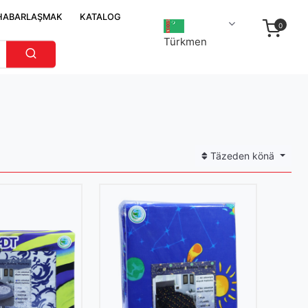
HABARLAŞMAK
KATALOG
0
Türkmen
Täzeden könä