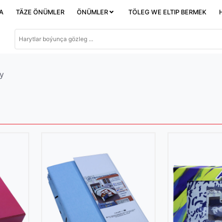
DA
TÄZE ÖNÜMLER
ÖNÜMLER
TÖLEG WE ELTIP BERMEK
y