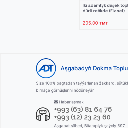
Iki adamlyk düşek to
dürli reňkde (Flanel)
205.00
TMT
Aşgabadyň Dokma Topl
Size 100% pagtadan taýýarlanan žakkard, sütükl
birnäçe görnüşlerini hödürleýär
Habarlaşmak
+993 (63) 81 64 76
+993 (12) 23 23 60
Aşgabat şäheri, Bitaraplyk şaýoly 597