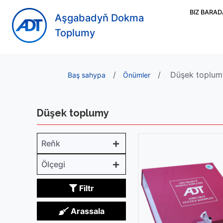
BIZ BARA
Aşgabadyň Dokma
Toplumy
Düşek toplum
Baş sahypa
Önümler
Düşek toplumy
Reňk
Ölçegi
Filtr
Arassala