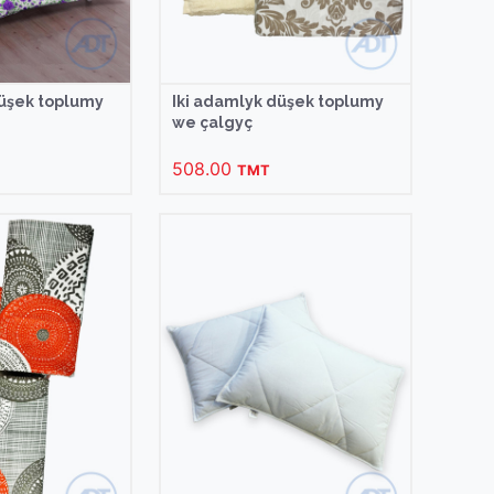
düşek toplumy
Iki adamlyk düşek toplumy
we çalgyç
508.00
TMT