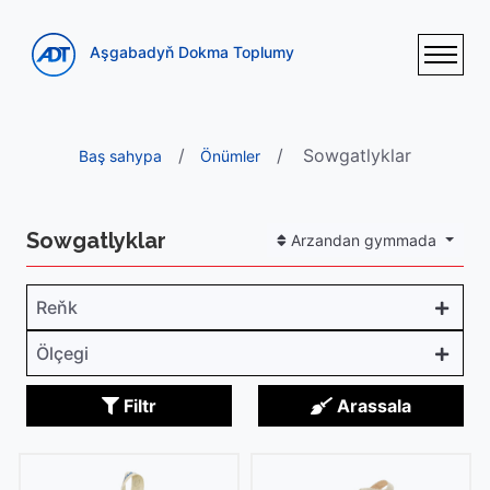
Aşgabadyň Dokma Toplumy
Sowgatlyklar
Baş sahypa
Önümler
Sowgatlyklar
Arzandan gymmada
Reňk
Ölçegi
Filtr
Arassala