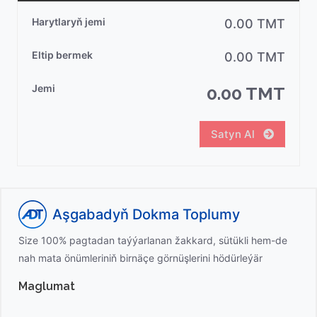
Harytlaryň jemi
0.00 TMT
Eltip bermek
0.00 TMT
Jemi
0.00 TMT
Satyn Al
Aşgabadyň Dokma Toplumy
Size 100% pagtadan taýýarlanan žakkard, sütükli hem-de
nah mata önümleriniň birnäçe görnüşlerini hödürleýär
Maglumat