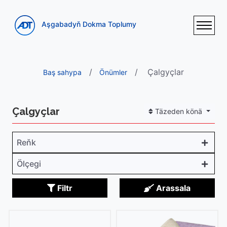
Aşgabadyň Dokma Toplumy
Çalgyçlar
Baş sahypa
Önümler
Çalgyçlar
Täzeden könä
Reňk
Ölçegi
Filtr
Arassala