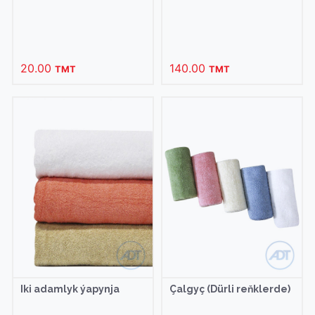
20.00
140.00
TMT
TMT
Iki adamlyk ýapynja
Çalgyç (Dürli reňklerde)