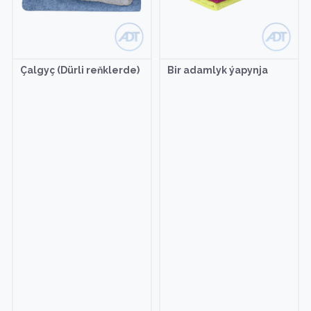
Çalgyç (Dürli reňklerde)
Bir adamlyk ýapynja