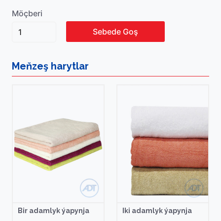
Möçberi
Sebede Goş
Meňzeş
harytlar
Bir adamlyk ýapynja
Iki adamlyk ýapynja