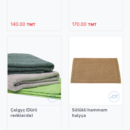
140.00
170.00
TMT
TMT
Çalgyç (Dürli
Sütükli hammam
reňklerde)
halyça