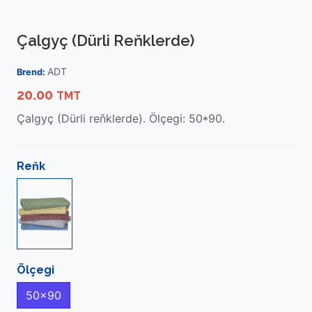
Çalgyç (Dürli Reňklerde)
ADT
Brend:
20.00
TMT
Çalgyç (Dürli reňklerde). Ölçegi: 50*90.
Reňk
Ölçegi
50x90