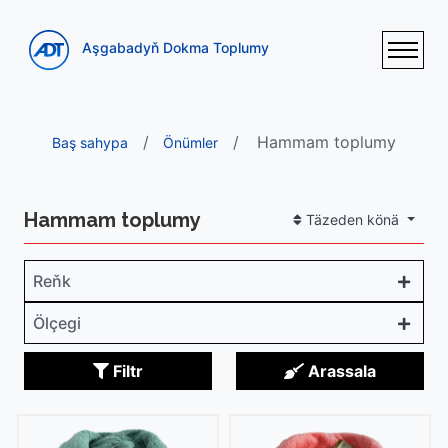
Aşgabadyň Dokma Toplumy
Hammam toplumy
Baş sahypa
Önümler
Hammam toplumy
Täzeden könä
Reňk
Ölçegi
Filtr
Arassala