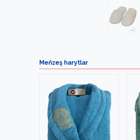
Meňzeş
harytlar