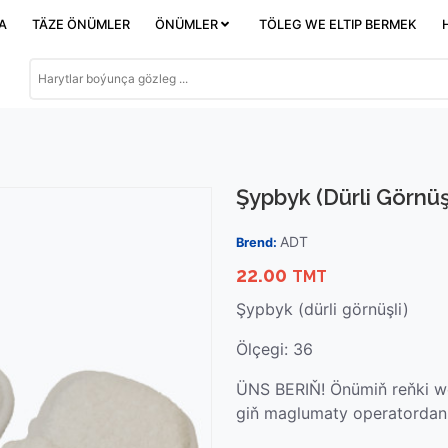
DA
TÄZE ÖNÜMLER
ÖNÜMLER
TÖLEG WE ELTIP BERMEK
Şypbyk (dürli Görnüşl
ADT
Brend:
22.00
TMT
Şypbyk (dürli görnüşli)
Ölçegi: 36
ÜNS BERIŇ! Önümiň reňki we
giň maglumaty operatordan