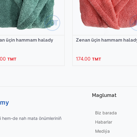
an üçin hammam halady
Zenan üçin hammam halad
.00
174.00
TMT
TMT
Maglumat
umy
Biz barada
i hem-de nah mata önümleriniň
Habarlar
Mediýa