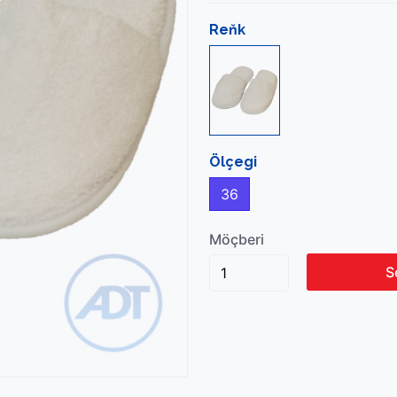
Reňk
Ölçegi
36
Möçberi
S