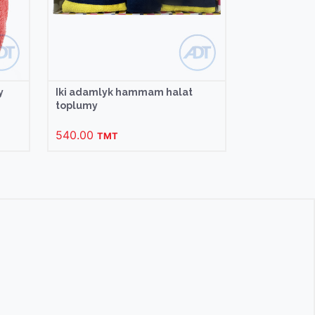
y
Iki adamlyk hammam halat
toplumy
540.00
TMT