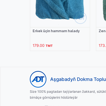
Erkek üçin hammam halady
Zen
179.00
173
TMT
Aşgabadyň Dokma Topl
Size 100% pagtadan taýýarlanan žakkard, sütükl
birnäçe görnüşlerini hödürleýär