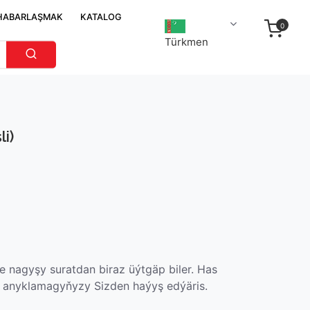
HABARLAŞMAK
KATALOG
0
Türkmen
i)
 nagyşy suratdan biraz üýtgäp biler. Has
 anyklamagyňyzy Sizden haýyş edýäris.