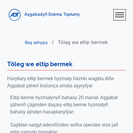
Aşgabadyň Dokma Toplumy
Töleg we eltip bermek
Baş sahypa
Töleg we eltip bermek
Harytlary eltip bermek hyzmaty häzirki wagtda diňe
Aşgabat şäheri boýunça amala aşyrylýar
Eltip berme hyzmatynyň bahasy 20 manat. Aşgabat
şäheriň çäginden daşary eltip berme hyzmatyň
bahasy aýratyn hasaplanylýar;
Saýtdan sargyt edeniňizden soňra operator size jaň
edip sargydy tassyklar;