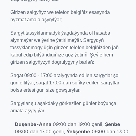
Girizen salgyňyz we telefon belgiňiz esasynda
hyzmat amala aşyrylýar;
Sargyt tassyklanmadyk ýagdaýynda ol hasaba
alynmaýar we ýerine ýetirilmeýär. Sargydyň
tassyklanmagy üçin girizen telefon belgiňizden jaň
kabul edip bilýändigiňize göz ýetiriň. Şeýle hem
girizen salgyňyzyň dogrulygyny barlaň;
Sagat 09:00 - 17:00 aralygynda edilen sargytlar şol
gün eltilýär, sagat 17:00-dan soňky edilen sargytlar
bolsa ertesi gün size gowşurylar.
Sargytlar şu aşakdaky görkezilen günler boýunça
amala aşyrylýar:
Duşenbe-Anna
09:00 dan 19:00 çenli,
Şenbe
09:00 dan 17:00 çenli,
Ýekşenbe
09:00 dan 17:00