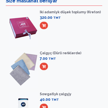
Size maslahat berilýär
Iki adamlyk düşek toplumy (Kreton)
320.00
TMT
Çalgyç (Dürli reňklerde)
7.00
TMT
Sowgatlyk çalgyjy
40.00
TMT