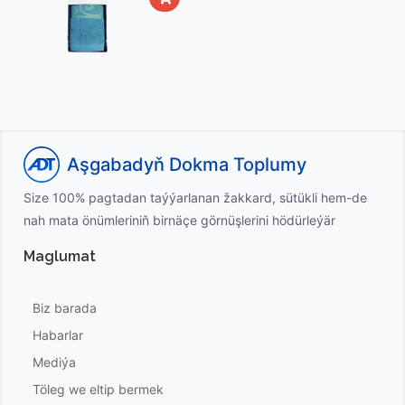
Aşgabadyň Dokma Toplumy
Size 100% pagtadan taýýarlanan žakkard, sütükli hem-de
nah mata önümleriniň birnäçe görnüşlerini hödürleýär
Maglumat
Biz barada
Habarlar
Mediýa
Töleg we eltip bermek