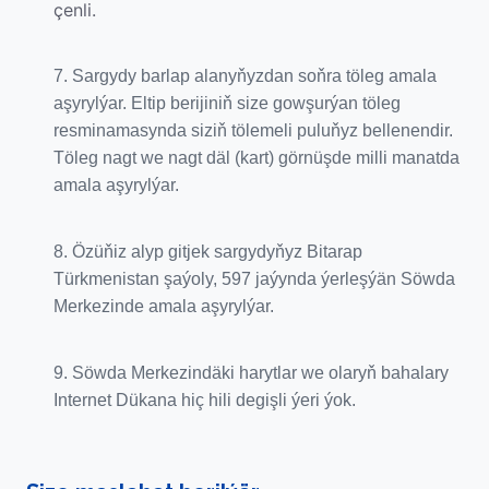
çenli.
7. Sargydy barlap alanyňyzdan soňra töleg amala
aşyrylýar. Eltip berijiniň size gowşurýan töleg
resminamasynda siziň tölemeli puluňyz bellenendir.
Töleg nagt we nagt däl (kart) görnüşde milli manatda
amala aşyrylýar.
8. Özüňiz alyp gitjek sargydyňyz Bitarap
Türkmenistan şaýoly, 597 jaýynda ýerleşýän Söwda
Merkezinde amala aşyrylýar.
9. Söwda Merkezindäki harytlar we olaryň bahalary
Internet Dükana hiç hili degişli ýeri ýok.