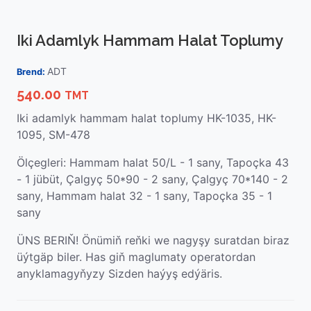
Iki Adamlyk Hammam Halat Toplumy
ADT
Brend:
540.00
TMT
Iki adamlyk hammam halat toplumy HK-1035, HK-
1095, SM-478
Ölçegleri: Hammam halat 50/L - 1 sany, Tapoçka 43
- 1 jübüt, Çalgyç 50*90 - 2 sany, Çalgyç 70*140 - 2
sany,
Hammam halat 32 - 1 sany,
Tapoçka 35 - 1
sany
ÜNS BERIŇ! Önümiň reňki we nagyşy suratdan biraz
üýtgäp biler. Has giň maglumaty operatordan
anyklamagyňyzy Sizden haýyş edýäris.