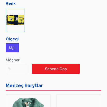
Reňk
Ölçegi
M/L
Möçberi
Sebede Goş
Meňzeş
harytlar