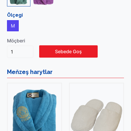
Ölçegi
M
Möçberi
Sebede Goş
Meňzeş
harytlar