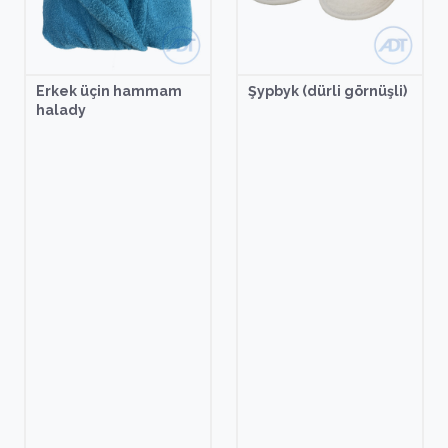
Erkek üçin hammam
Şypbyk (dürli görnüşli)
halady