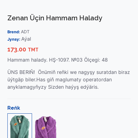
Zenan Üçin Hammam Halady
ADT
Brend:
Aýal
Jynsy:
173.00
TMT
Hammam halady. HŞ-1097. №03 Ölçegi: 48
ÜNS BERIŇ! Önümiň reňki we nagyşy suratdan biraz
üýtgäp biler.Has giň maglumaty operatordan
anyklamagyňyzy Sizden haýyş edýäris.
Reňk