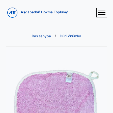
Aşgabadyň Dokma Toplumy
Baş sahypa
Dürli önümler