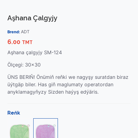
Aşhana Çalgyjy
ADT
Brend:
6.00
TMT
Aşhana çalgyjy SM-124
Ölçegi: 30x30
ÜNS BERIŇ! Önümiň reňki we nagyşy suratdan biraz
üýtgäp biler. Has giň maglumaty operatordan
anyklamagyňyzy Sizden haýyş edýäris.
Reňk