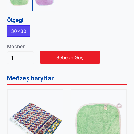
Ölçegi
30x30
Möçberi
Sebede Goş
Meňzeş
harytlar