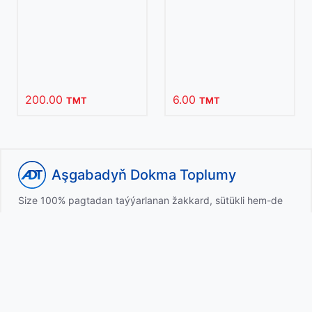
200.00
6.00
TMT
TMT
Aşgabadyň Dokma Toplumy
Size 100% pagtadan taýýarlanan žakkard, sütükli hem-de
nah mata önümleriniň birnäçe görnüşlerini hödürleýär
Maglumat
Biz barada
Habarlar