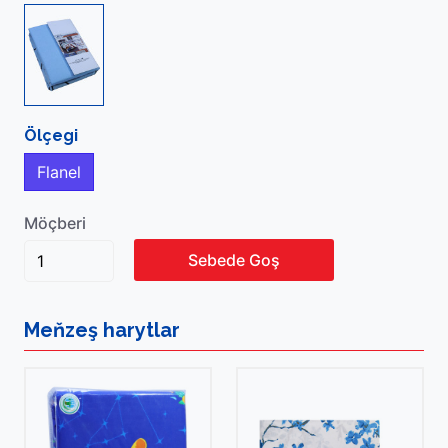
Ölçegi
Flanel
Möçberi
Sebede Goş
Meňzeş
harytlar