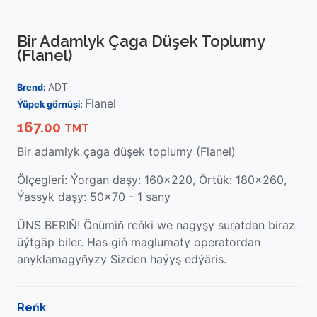
Bir Adamlyk Çaga Düşek Toplumy
(Flanel)
ADT
Brend:
Flanel
Ýüpek görnüşi:
167.00
TMT
Bir adamlyk çaga düşek toplumy (Flanel)
Ölçegleri: Ýorgan daşy: 160x220, Örtük: 180x260,
Ýassyk daşy: 50x70 - 1 sany
ÜNS BERIŇ! Önümiň reňki we nagyşy suratdan biraz
üýtgäp biler. Has giň maglumaty operatordan
anyklamagyňyzy Sizden haýyş edýäris.
Reňk