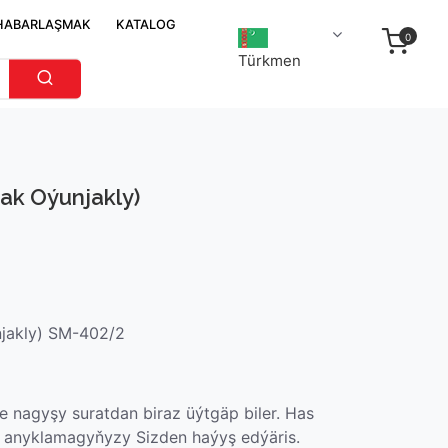
HABARLAŞMAK
KATALOG
0
Türkmen
ak Oýunjakly)
jakly) SM-402/2
 nagyşy suratdan biraz üýtgäp biler. Has
 anyklamagyňyzy Sizden haýyş edýäris.