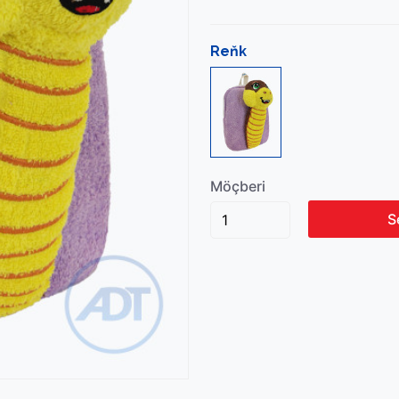
Reňk
Möçberi
S