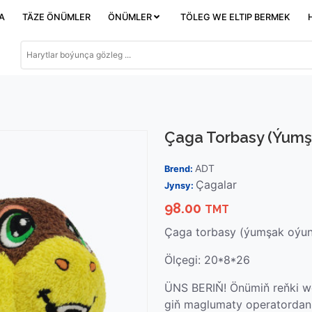
DA
TÄZE ÖNÜMLER
ÖNÜMLER
TÖLEG WE ELTIP BERMEK
Çaga Torbasy (ýumş
ADT
Brend:
Çagalar
Jynsy:
98.00
TMT
Çaga torbasy (ýumşak oýun
Ölçegi: 20*8*26
ÜNS BERIŇ! Önümiň reňki we
giň maglumaty operatordan