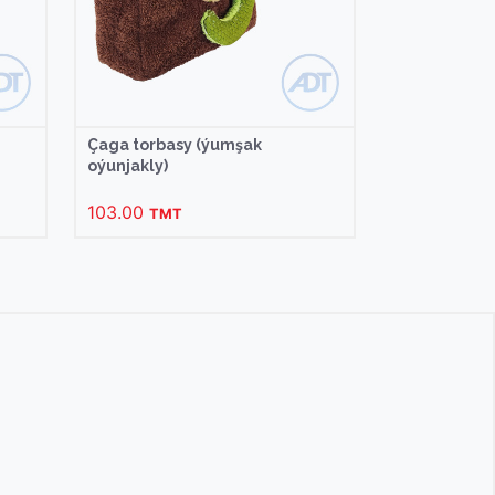
Çaga torbasy (ýumşak
oýunjakly)
103.00
TMT