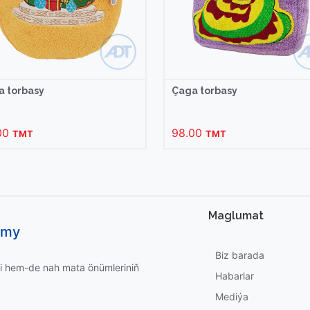
a torbasy
Çaga torbasy
00
98.00
TMT
TMT
Maglumat
umy
Biz barada
i hem-de nah mata önümleriniň
Habarlar
Mediýa