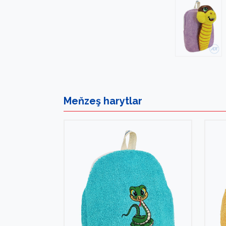
Meňzeş
harytlar