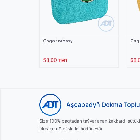
Çaga torbasy
Çag
58.00
68.
TMT
Aşgabadyň Dokma Topl
Size 100% pagtadan taýýarlanan žakkard, sütükl
birnäçe görnüşlerini hödürleýär