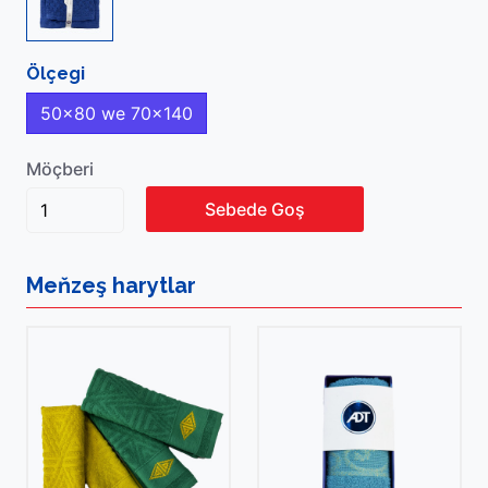
Ölçegi
50x80 we 70x140
Möçberi
Sebede Goş
Meňzeş
harytlar