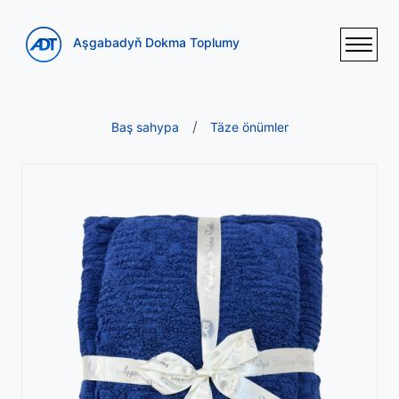
Aşgabadyň Dokma Toplumy
Baş sahypa
Täze önümler