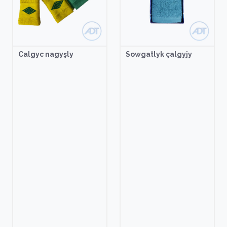
Calgyc nagyşly
Sowgatlyk çalgyjy