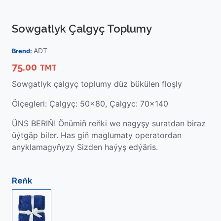
Sowgatlyk Çalgyç Toplumy
ADT
Brend:
75.00
TMT
Sowgatlyk çalgyç toplumy düz bükülen floşly
Ölçegleri: Çalgyç: 50x80, Çalgyc: 70x140
ÜNS BERIŇ! Önümiň reňki we nagyşy suratdan biraz
üýtgäp biler. Has giň maglumaty operatordan
anyklamagyňyzy Sizden haýyş edýäris.
Reňk