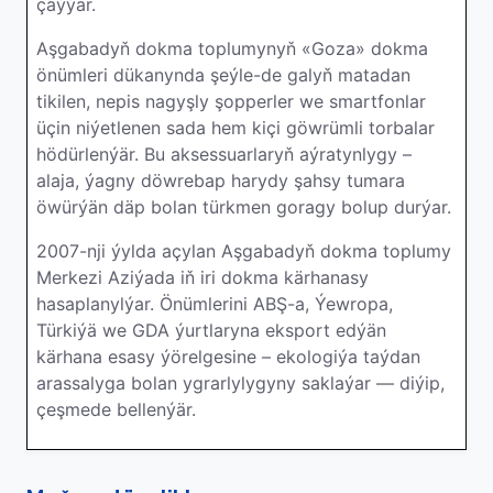
çaýýar.
Aşgabadyň dokma toplumynyň «Goza» dokma
önümleri dükanynda şeýle-de galyň matadan
tikilen, nepis nagyşly şopperler we smartfonlar
üçin niýetlenen sada hem kiçi göwrümli torbalar
hödürlenýär. Bu aksessuarlaryň aýratynlygy –
alaja, ýagny döwrebap harydy şahsy tumara
öwürýän däp bolan türkmen goragy bolup durýar.
2007-nji ýylda açylan Aşgabadyň dokma toplumy
Merkezi Aziýada iň iri dokma kärhanasy
hasaplanylýar. Önümlerini ABŞ-a, Ýewropa,
Türkiýä we GDA ýurtlaryna eksport edýän
kärhana esasy ýörelgesine – ekologiýa taýdan
arassalyga bolan ygrarlylygyny saklaýar — diýip,
çeşmede bellenýär.