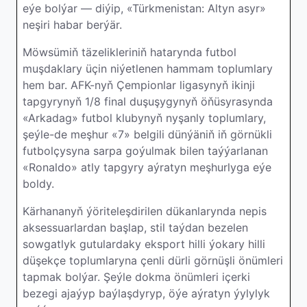
eýe bolýar — diýip, «Türkmenistan: Altyn asyr»
neşiri habar berýär.
Möwsümiň täzelikleriniň hatarynda futbol
muşdaklary üçin niýetlenen hammam toplumlary
hem bar. AFK-nyň Çempionlar ligasynyň ikinji
tapgyrynyň 1/8 final duşuşygynyň öňüsyrasynda
«Arkadag» futbol klubynyň nyşanly toplumlary,
şeýle-de meşhur «7» belgili dünýäniň iň görnükli
futbolçysyna sarpa goýulmak bilen taýýarlanan
«Ronaldo» atly tapgyry aýratyn meşhurlyga eýe
boldy.
Kärhananyň ýöriteleşdirilen dükanlarynda nepis
aksessuarlardan başlap, stil taýdan bezelen
sowgatlyk gutulardaky eksport hilli ýokary hilli
düşekçe toplumlaryna çenli dürli görnüşli önümleri
tapmak bolýar. Şeýle dokma önümleri içerki
bezegi ajaýyp baýlaşdyryp, öýe aýratyn ýylylyk