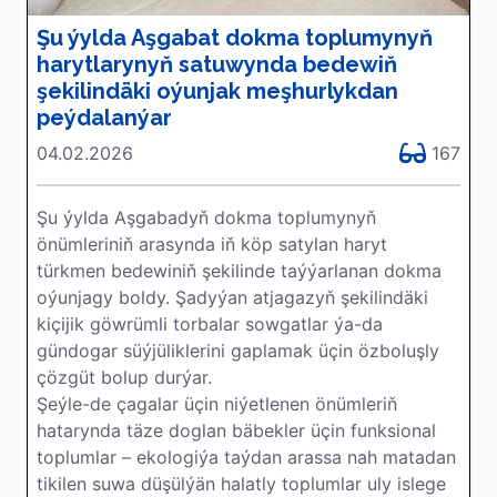
Şu ýylda Aşgabat dokma toplumynyň
harytlarynyň satuwynda bedewiň
şekilindäki oýunjak meşhurlykdan
peýdalanýar
04.02.2026
167
Şu ýylda Aşgabadyň dokma toplumynyň
önümleriniň arasynda iň köp satylan haryt
türkmen bedewiniň şekilinde taýýarlanan dokma
oýunjagy boldy. Şadyýan atjagazyň şekilindäki
kiçijik göwrümli torbalar sowgatlar ýa-da
gündogar süýjüliklerini gaplamak üçin özboluşly
çözgüt bolup durýar.
Şeýle-de çagalar üçin niýetlenen önümleriň
hatarynda täze doglan bäbekler üçin funksional
toplumlar – ekologiýa taýdan arassa nah matadan
tikilen suwa düşülýän halatly toplumlar uly islege