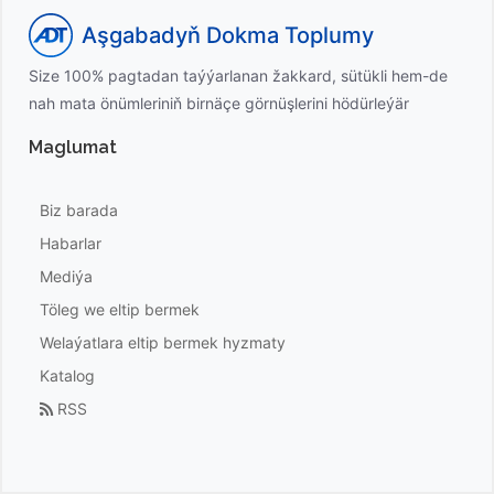
Aşgabadyň Dokma Toplumy
Size 100% pagtadan taýýarlanan žakkard, sütükli hem-de
nah mata önümleriniň birnäçe görnüşlerini hödürleýär
Maglumat
Biz barada
Habarlar
Mediýa
Töleg we eltip bermek
Welaýatlara eltip bermek hyzmaty
Katalog
RSS