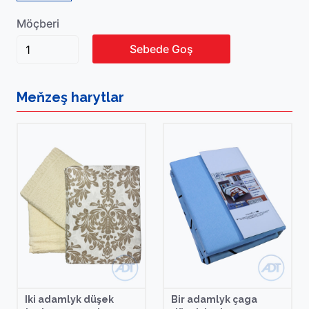
Möçberi
Sebede Goş
Meňzeş
harytlar
Iki adamlyk düşek
Bir adamlyk çaga