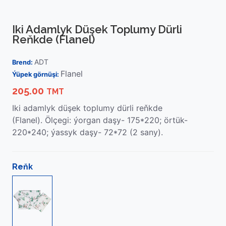
Iki Adamlyk Düşek Toplumy Dürli
Reňkde (Flanel)
ADT
Brend:
Flanel
Ýüpek görnüşi:
205.00
TMT
Iki adamlyk düşek toplumy dürli reňkde
(Flanel).
Ölçegi: ýorgan daşy- 175*220; örtük-
220*240; ýassyk daşy- 72*72 (2 sany).
Reňk