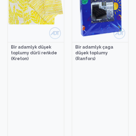
Bir adamlyk düşek
Bir adamlyk çaga
toplumy dürli reňkde
düşek toplumy
(Kreton)
(Ranfors)