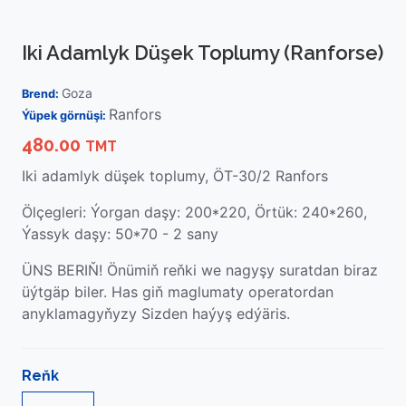
Iki Adamlyk Düşek Toplumy (Ranforse)
Goza
Brend:
Ranfors
Ýüpek görnüşi:
480.00
TMT
Iki adamlyk düşek toplumy, ÖT-30/2 Ranfors
Ölçegleri: Ýorgan daşy: 200*220, Örtük: 240*260,
Ýassyk daşy: 50*70 - 2 sany
ÜNS BERIŇ! Önümiň reňki we nagyşy suratdan biraz
üýtgäp biler. Has giň maglumaty operatordan
anyklamagyňyzy Sizden haýyş edýäris.
Reňk