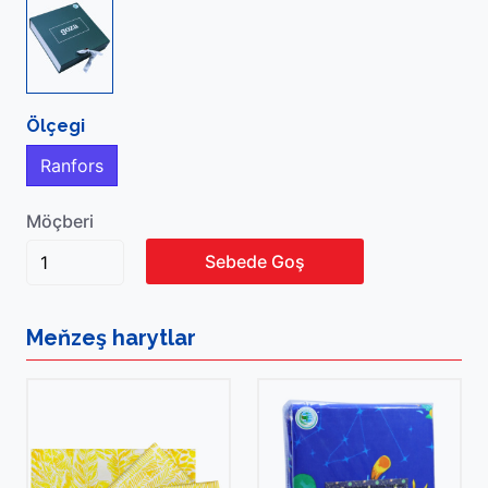
Ölçegi
Ranfors
Möçberi
Sebede Goş
Meňzeş
harytlar