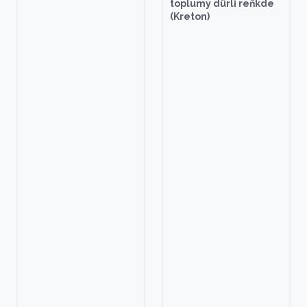
toplumy dürli reňkde
(Kreton)