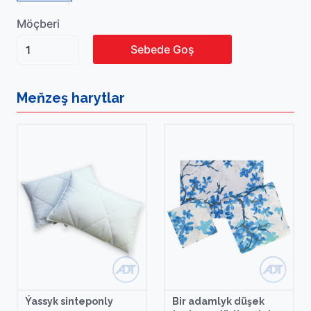
Möçberi
Sebede Goş
Meňzeş
harytlar
Ýassyk sinteponly
Bir adamlyk düşek