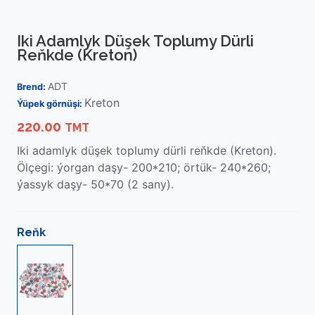
Iki Adamlyk Düşek Toplumy Dürli
Reňkde (Kreton)
ADT
Brend:
Kreton
Ýüpek görnüşi:
220.00
TMT
Iki adamlyk düşek toplumy dürli reňkde (Kreton).
Ölçegi: ýorgan daşy- 200*210; örtük- 240*260;
ýassyk daşy- 50*70 (2 sany).
Reňk