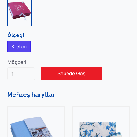
Ölçegi
Kreton
Möçberi
Sebede Goş
Meňzeş
harytlar