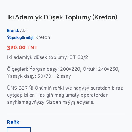
Iki Adamlyk Düşek Toplumy (Kreton)
ADT
Brend:
Kreton
Ýüpek görnüşi:
320.00
TMT
Iki adamlyk düşek toplumy, ÖT-30/2
Ölçegleri: Ýorgan daşy: 200*220, Örtük: 240*260,
Ýassyk daşy: 50*70 - 2 sany
ÜNS BERIŇ! Önümiň reňki we nagyşy suratdan biraz
üýtgäp biler. Has giň maglumaty operatordan
anyklamagyňyzy Sizden haýyş edýäris.
Reňk