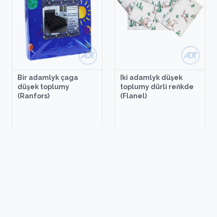
Bir adamlyk çaga
Iki adamlyk düşek
düşek toplumy
toplumy dürli reňkde
(Ranfors)
(Flanel)