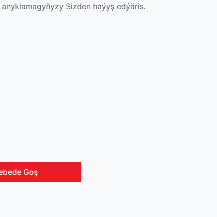
 anyklamagyňyzy Sizden haýyş edýäris.
ebede Goş