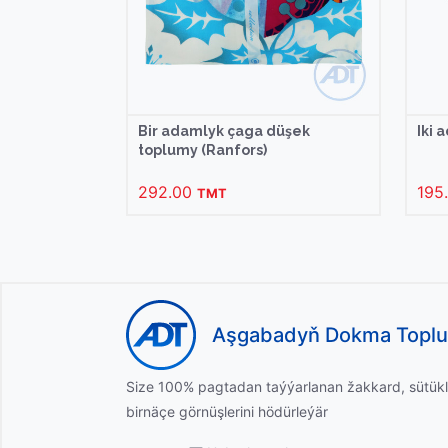
Bir adamlyk çaga düşek
Iki 
toplumy (Ranfors)
292.00
195
TMT
Aşgabadyň Dokma Topl
Size 100% pagtadan taýýarlanan žakkard, sütükl
birnäçe görnüşlerini hödürleýär