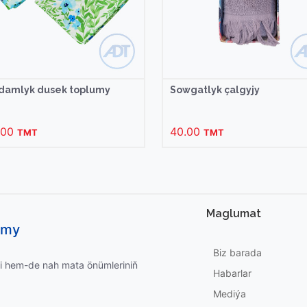
adamlyk dusek toplumy
Sowgatlyk çalgyjy
.00
40.00
TMT
TMT
Maglumat
umy
Biz barada
i hem-de nah mata önümleriniň
Habarlar
Mediýa