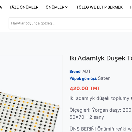
DA
TÄZE ÖNÜMLER
ÖNÜMLER
TÖLEG WE ELTIP BERMEK
Iki Adamlyk Düşek T
ADT
Brend:
Saten
Ýüpek görnüşi:
420.00
TMT
Iki adamlyk düşek toplumy 
Ölçegleri: Ýorgan daşy: 20
50x70 - 2 sany
ÜNS BERIŇ! Önümiň reňki we