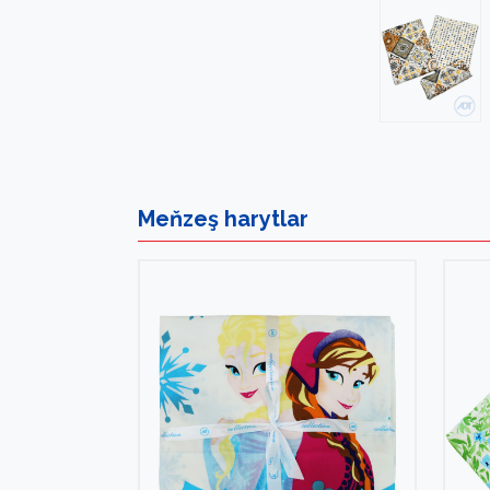
Meňzeş
harytlar