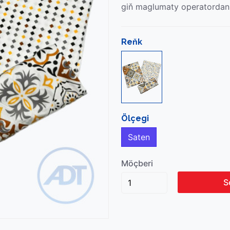
giň maglumaty operatordan
Reňk
Ölçegi
Saten
Möçberi
S