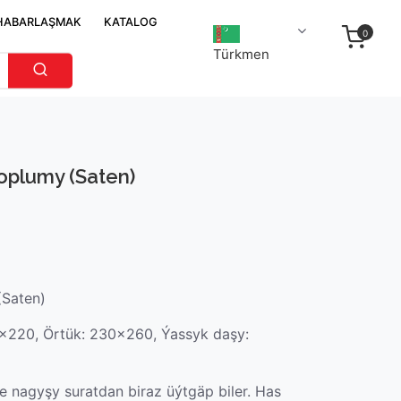
HABARLAŞMAK
KATALOG
0
Türkmen
oplumy (Saten)
(Saten)
0x220, Örtük: 230x260, Ýassyk daşy:
 nagyşy suratdan biraz üýtgäp biler. Has