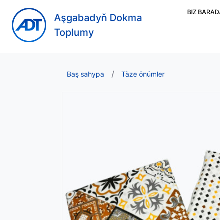
BIZ BARA
Aşgabadyň Dokma
Toplumy
Baş sahypa
Täze önümler