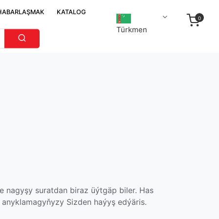
HABARLAŞMAK
KATALOG
0
Türkmen
 nagyşy suratdan biraz üýtgäp biler. Has
 anyklamagyňyzy Sizden haýyş edýäris.