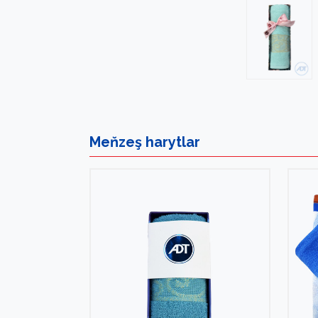
Meňzeş
harytlar