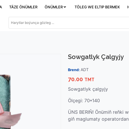
DA
TÄZE ÖNÜMLER
ÖNÜMLER
TÖLEG WE ELTIP BERMEK
Sowgatlyk Çalgyjy
ADT
Brend:
70.00
TMT
Sowgatlyk çalgyjy
Ölçegi: 70*140
ÜNS BERIŇ! Önümiň reňki we
giň maglumaty operatordan