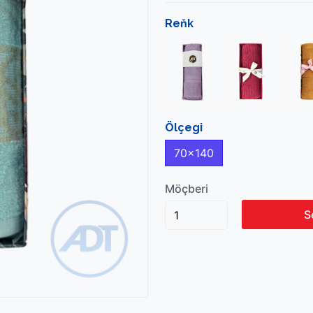
Reňk
Ölçegi
70x140
Möçberi
S