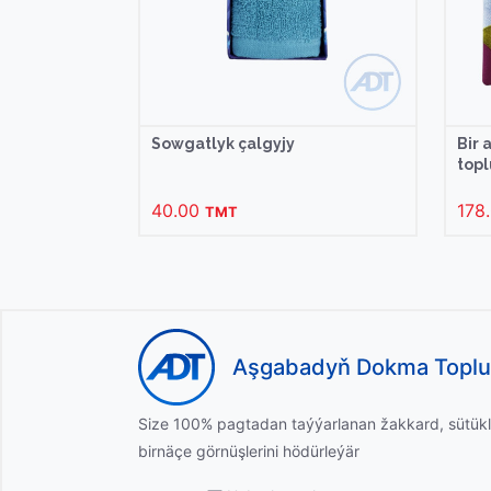
Sowgatlyk çalgyjy
Bir
topl
40.00
178
TMT
Aşgabadyň Dokma Topl
Size 100% pagtadan taýýarlanan žakkard, sütükl
birnäçe görnüşlerini hödürleýär