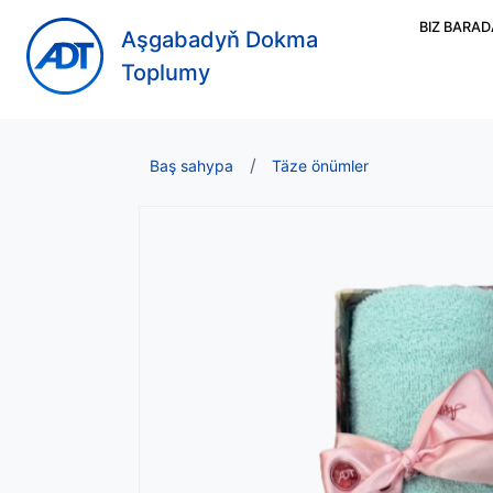
BIZ BARA
Aşgabadyň Dokma
Toplumy
Baş sahypa
Täze önümler