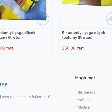
 adamlyk çaga düşek
Bir adamlyk çaga düşek
umy (Kreton)
toplumy (Kreton)
.00
250.00
TMT
TMT
Maglumat
umy
Biz barada
i hem-de nah mata önümleriniň
Habarlar
Mediýa