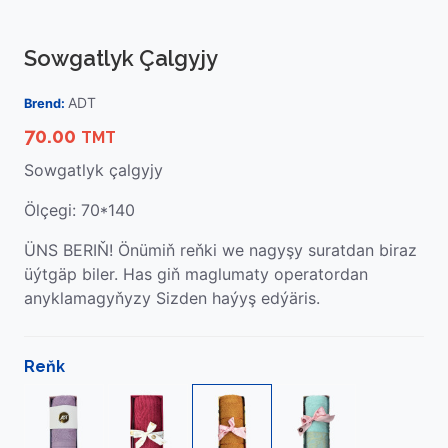
Sowgatlyk Çalgyjy
ADT
Brend:
70.00
TMT
Sowgatlyk çalgyjy
Ölçegi: 70*140
ÜNS BERIŇ! Önümiň reňki we nagyşy suratdan biraz
üýtgäp biler. Has giň maglumaty operatordan
anyklamagyňyzy Sizden haýyş edýäris.
Reňk