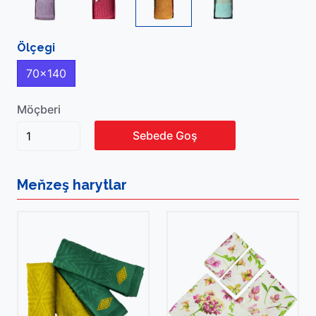
Ölçegi
70x140
Möçberi
Sebede Goş
Meňzeş
harytlar