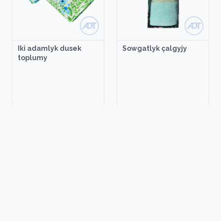
Iki adamlyk dusek
Sowgatlyk çalgyjy
toplumy