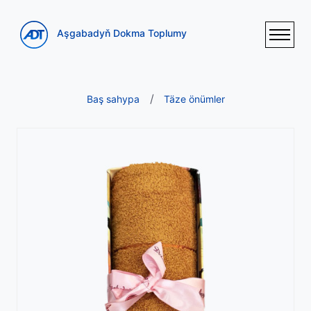
Aşgabadyň Dokma Toplumy
Baş sahypa
Täze önümler