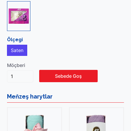
Ölçegi
Saten
Möçberi
Sebede Goş
Meňzeş
harytlar