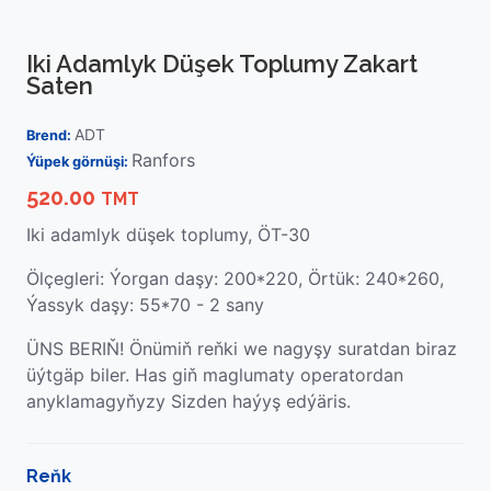
Iki Adamlyk Düşek Toplumy Zakart
Saten
ADT
Brend:
Ranfors
Ýüpek görnüşi:
520.00
TMT
Iki adamlyk düşek toplumy, ÖT-30
Ölçegleri: Ýorgan daşy: 200*220, Örtük: 240*260,
Ýassyk daşy: 55*70 - 2 sany
ÜNS BERIŇ! Önümiň reňki we nagyşy suratdan biraz
üýtgäp biler. Has giň maglumaty operatordan
anyklamagyňyzy Sizden haýyş edýäris.
Reňk