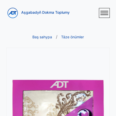
Aşgabadyň Dokma Toplumy
Baş sahypa
Täze önümler