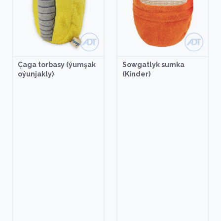
Çaga torbasy (ýumşak
Sowgatlyk sumka
oýunjakly)
(Kinder)