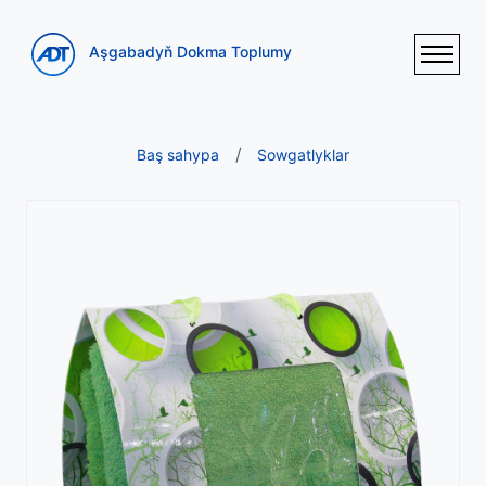
Aşgabadyň Dokma Toplumy
Baş sahypa
Sowgatlyklar