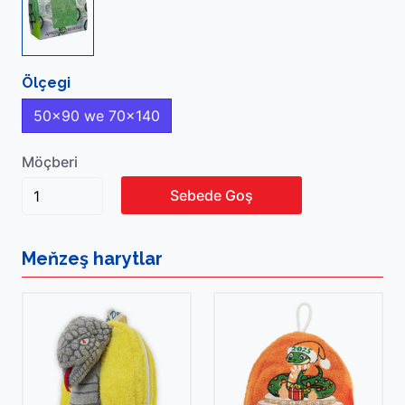
Ölçegi
50x90 we 70x140
Möçberi
Sebede Goş
Meňzeş
harytlar