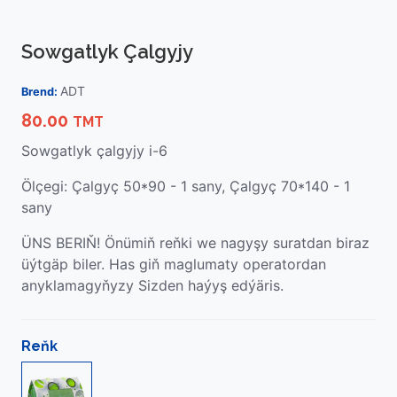
Sowgatlyk Çalgyjy
ADT
Brend:
80.00
TMT
Sowgatlyk çalgyjy i-6
Ölçegi: Çalgyç 50*90 - 1 sany, Çalgyç 70*140 - 1
sany
ÜNS BERIŇ! Önümiň reňki we nagyşy suratdan biraz
üýtgäp biler. Has giň maglumaty operatordan
anyklamagyňyzy Sizden haýyş edýäris.
Reňk