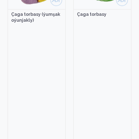
Çaga torbasy (ýumşak
Çaga torbasy
oýunjakly)