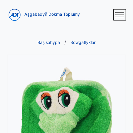
Aşgabadyň Dokma Toplumy
Baş sahypa
Sowgatlyklar