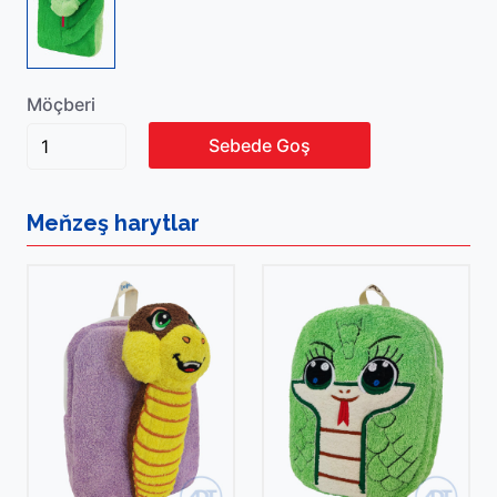
Möçberi
Sebede Goş
Meňzeş
harytlar