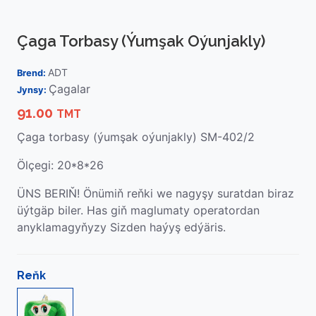
Çaga Torbasy (ýumşak Oýunjakly)
ADT
Brend:
Çagalar
Jynsy:
91.00
TMT
Çaga torbasy (ýumşak oýunjakly) SM-402/2
Ölçegi: 20*8*26
ÜNS BERIŇ! Önümiň reňki we nagyşy suratdan biraz
üýtgäp biler. Has giň maglumaty operatordan
anyklamagyňyzy Sizden haýyş edýäris.
Reňk