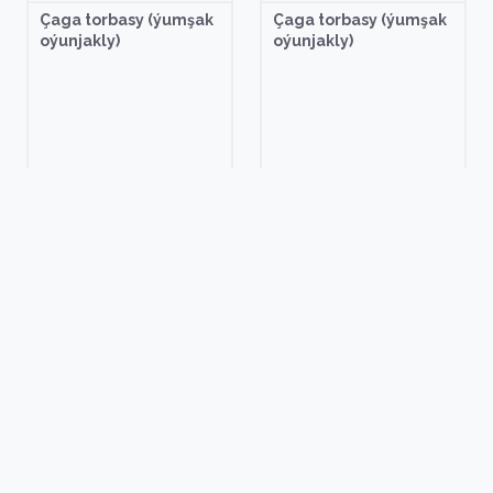
Çaga torbasy (ýumşak
Çaga torbasy (ýumşak
oýunjakly)
oýunjakly)