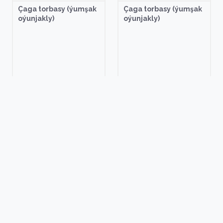
Çaga torbasy (ýumşak
Çaga torbasy (ýumşak
oýunjakly)
oýunjakly)