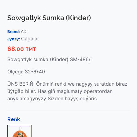
Sowgatlyk Sumka (Kinder)
ADT
Brend:
Çagalar
Jynsy:
68.00
TMT
Sowgatlyk sumka (Kinder) SM-486/1
Ölçegi: 32*6*40
ÜNS BERIŇ! Önümiň reňki we nagyşy suratdan biraz
üýtgäp biler. Has giň maglumaty operatordan
anyklamagyňyzy Sizden haýyş edýäris.
Reňk