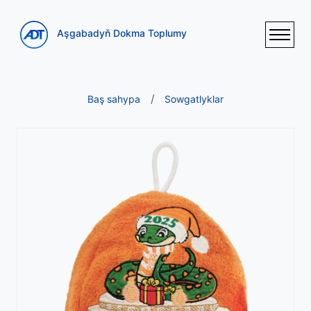
Aşgabadyň Dokma Toplumy
Baş sahypa
Sowgatlyklar