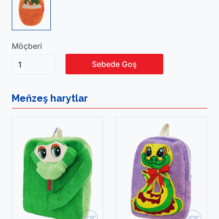
Möçberi
Sebede Goş
Meňzeş
harytlar