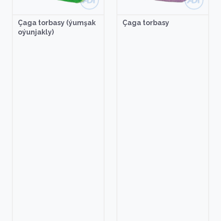
Çaga torbasy (ýumşak
Çaga torbasy
oýunjakly)