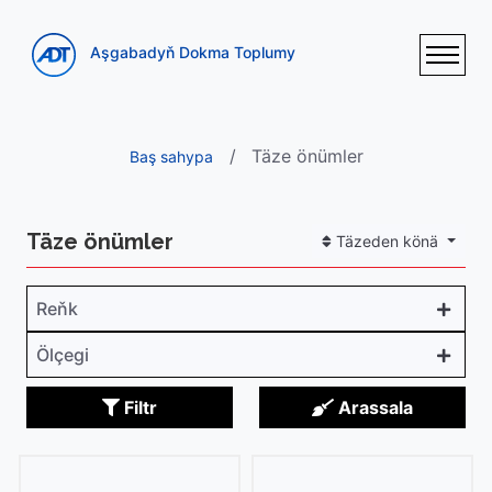
Aşgabadyň Dokma Toplumy
Täze önümler
Baş sahypa
Täze önümler
Täzeden könä
Reňk
Ölçegi
Filtr
Arassala