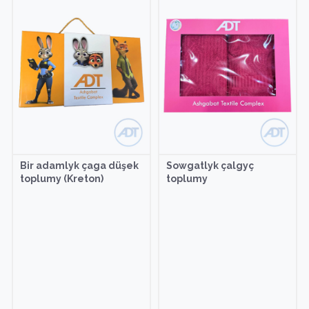
Bir adamlyk çaga düşek
Sowgatlyk çalgyç
toplumy (Kreton)
toplumy