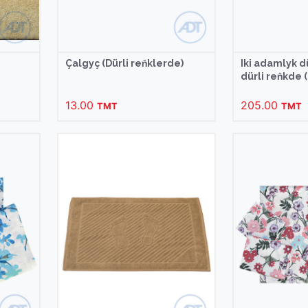
Çalgyç (Dürli reňklerde)
Iki adamlyk 
dürli reňkde (
13.00
205.00
TMT
TMT