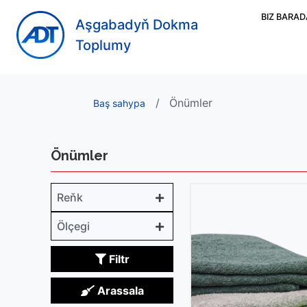
BIZ BARA
Aşgabadyň Dokma
Toplumy
Önümler
Baş sahypa
Önümler
Reňk
Ölçegi
Filtr
Arassala