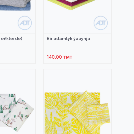
 reňklerde)
Bir adamlyk ýapynja
140.00
TMT