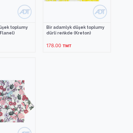
düşek toplumy
Bir adamlyk düşek toplumy
Flanel)
dürli reňkde (Kreton)
178.00
TMT