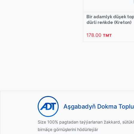
Bir adamlyk düşek to
dürli reňkde (Kreton)
178.00
TMT
Aşgabadyň Dokma Topl
Size 100% pagtadan taýýarlanan žakkard, sütükl
birnäçe görnüşlerini hödürleýär