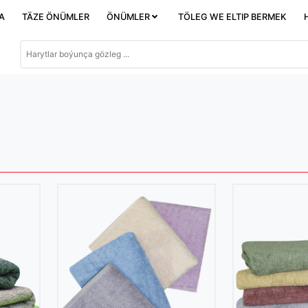
DA
TÄZE ÖNÜMLER
ÖNÜMLER
TÖLEG WE ELTIP BERMEK