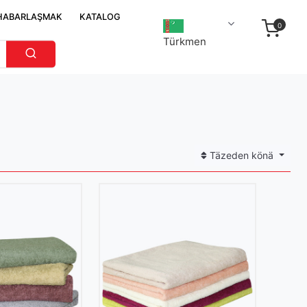
HABARLAŞMAK
KATALOG
0
Türkmen
Täzeden könä