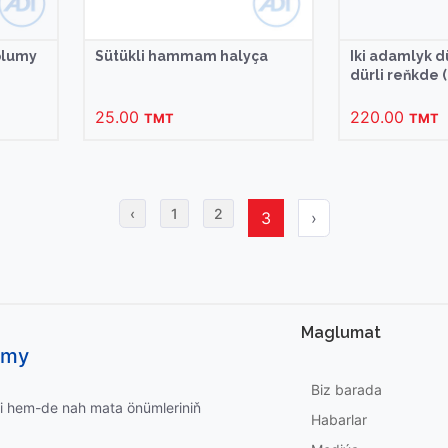
plumy
Sütükli hammam halyça
Iki adamlyk 
dürli reňkde 
25.00
220.00
TMT
TMT
‹
1
2
3
›
Maglumat
umy
Biz barada
i hem-de nah mata önümleriniň
Habarlar