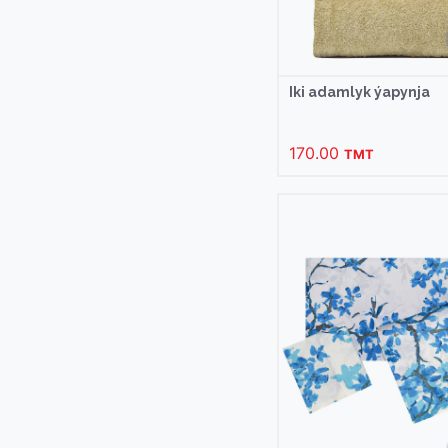
Iki adamlyk ýapynja
170.00
TMT