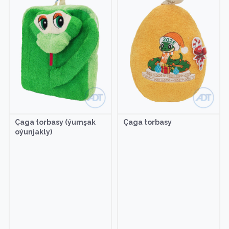
Çaga torbasy (ýumşak
Çaga torbasy
oýunjakly)