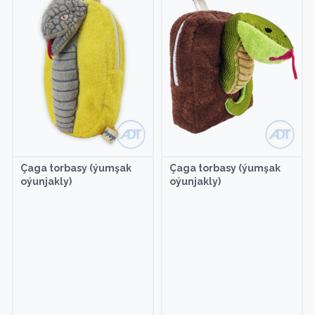
Çaga torbasy (ýumşak
Çaga torbasy (ýumşak
oýunjakly)
oýunjakly)