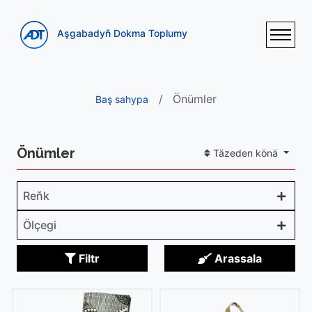
Aşgabadyň Dokma Toplumy
Önümler
Baş sahypa
Önümler
Täzeden könä
Reňk
Ölçegi
Filtr
Arassala