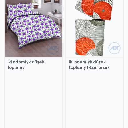
 düşek
Iki adamlyk düşek
Ýassyk sintep
toplumy (Ranforse)