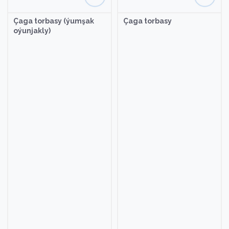
 (ýumşak
Çaga torbasy
Çaga torbasy