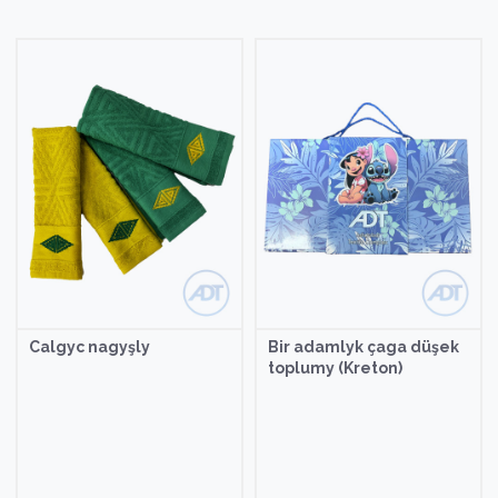
y
Bir adamlyk çaga düşek
Bir adamlyk çag
toplumy (Kreton)
toplumy (Kreton)